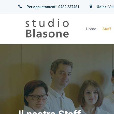
Per appuntamenti:
0432 237481
Udine:
Vial
Home
Staff