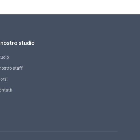
l nostro studio
tudio
 nostro staff
corsi
ontatti