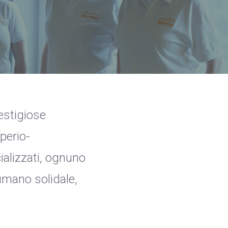
restigiose
perio-
ializzati, ognuno
umano solidale,