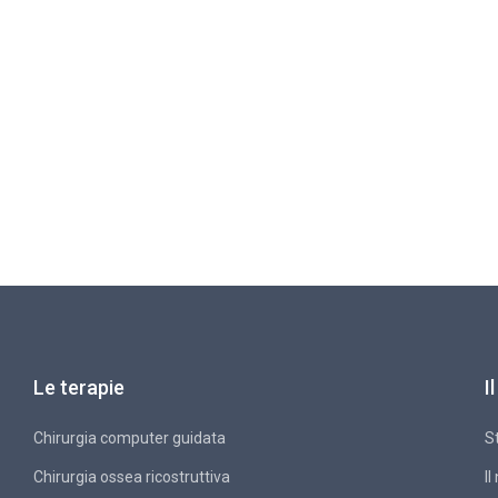
Le terapie
I
Chirurgia computer guidata
S
Chirurgia ossea ricostruttiva
Il