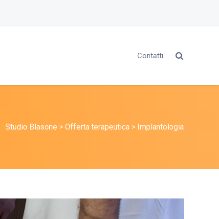
Contatti
Studio Blasone
>
Offerta terapeutica
>
Implantologia